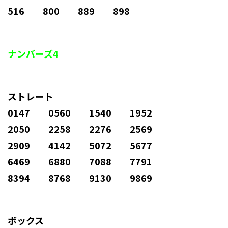
516 800 889 898
ナンバーズ4
ストレート
0147 0560 1540 1952
2050 2258 2276 2569
2909 4142 5072 5677
6469 6880 7088 7791
8394 8768 9130 9869
ボックス