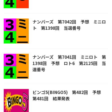
ナンバーズ 第7042回 予想 ミニロ
ト 第1398回 当選番号
ナンバーズ 第7041回 ミニロト 第
1398回 予想 ロト6 第2125回 当
選番号
ビンゴ5(BINGO5) 第482回 予想
第481回 結果発表