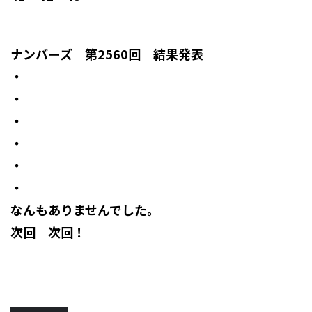
ナンバーズ 第2560回 結果発表
・
・
・
・
・
・
なんもありませんでした。
次回 次回！