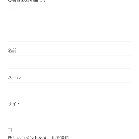
名前
メール
サイト
新しいコメントをメールで通知