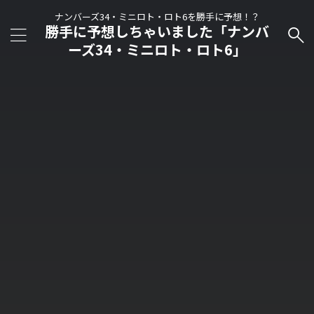
ナンバーズ34・ミニロト・ロト6を勝手に予想！？
勝手に予想しちゃいました「ナンバ
ーズ34・ミニロト・ロト6」