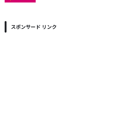
スポンサード リンク