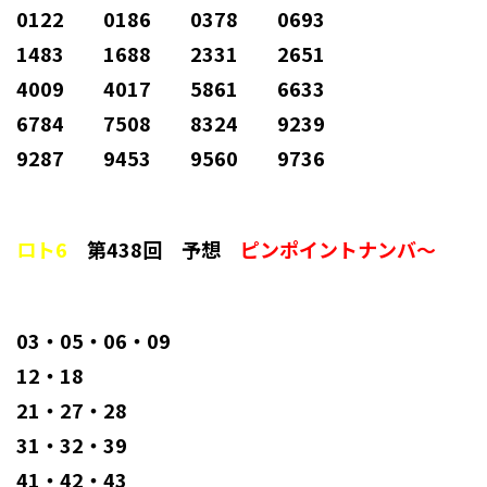
0122 0186 0378 0693
1483 1688 2331 2651
4009 4017 5861 6633
6784 7508 8324 9239
9287 9453 9560 9736
ロト6
第438回 予想
ピンポイントナンバ～
03・05・06・09
12・18
21・27・28
31・32・39
41・42・43