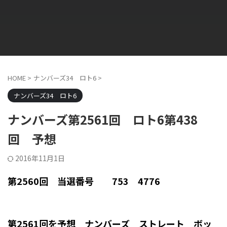
HOME
>
ナンバーズ34 ロト6
>
ナンバーズ34 ロト6
ナンバーズ第2561回 ロト6第438
回 予想
2016年11月1日
第2560回 当選番号 753 4776
第2561回を予想
ナンバーズ ストレート ボッ