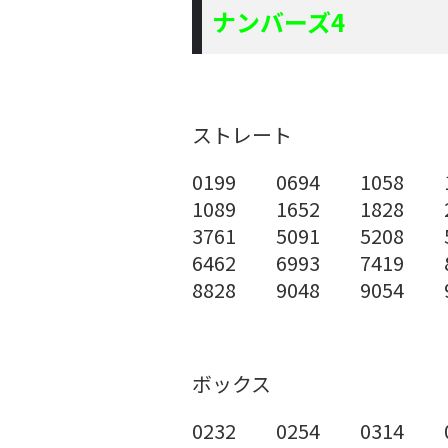
ナンバーズ4
ストレート
0199 0694 1058 1
1089 1652 1828 2
3761 5091 5208 5
6462 6993 7419 8
8828 9048 9054 9
ボックス
0232 0254 0314 0