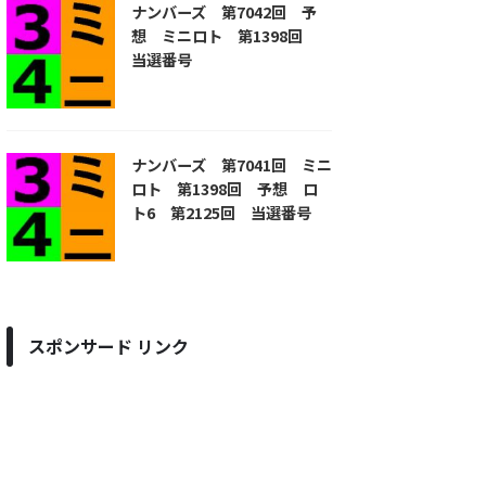
ナンバーズ 第7042回 予
想 ミニロト 第1398回
当選番号
ナンバーズ 第7041回 ミニ
ロト 第1398回 予想 ロ
ト6 第2125回 当選番号
スポンサード リンク