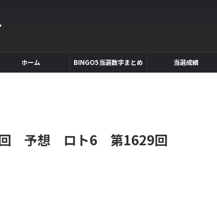
ン
ホーム
BINGO5当選数字まとめ
当選成績
3回 予想 ロト6 第1629回