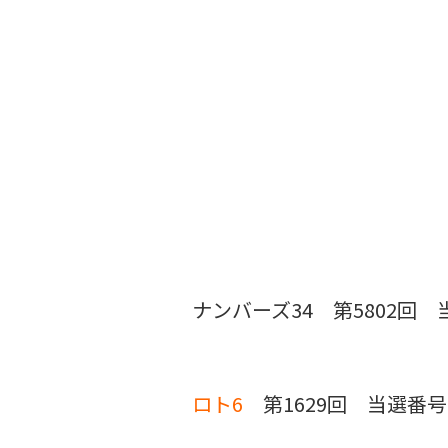
ナンバーズ34 第5802回
ロト6
第1629回 当選番号 1