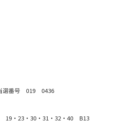
 当選番号
019
0436
9・23・30・31・32・40 B13