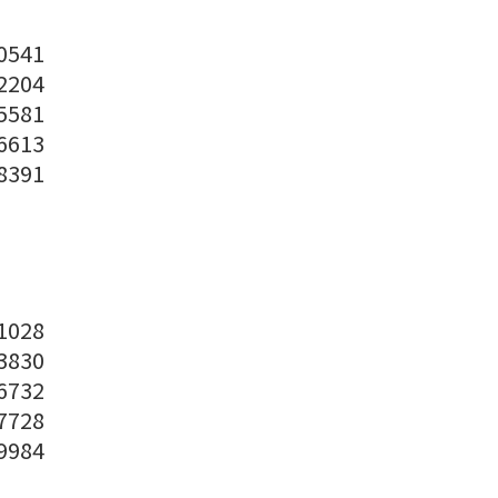
541
204
581
613
391
028
830
732
728
984