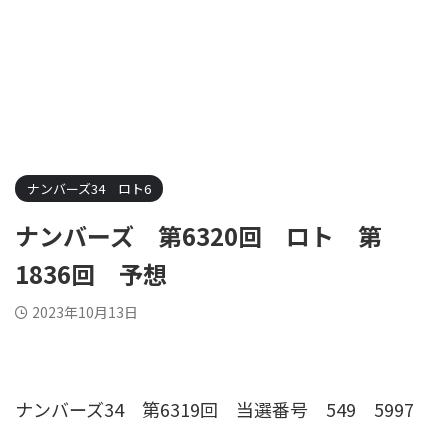
ナンバーズ34 ロト6
ナンバーズ 第6320回 ロト 第
1836回 予想
2023年10月13日
ナンバーズ34 第6319回 当選番号
549
5997