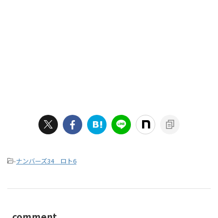
-
ナンバーズ34 ロト6
comment