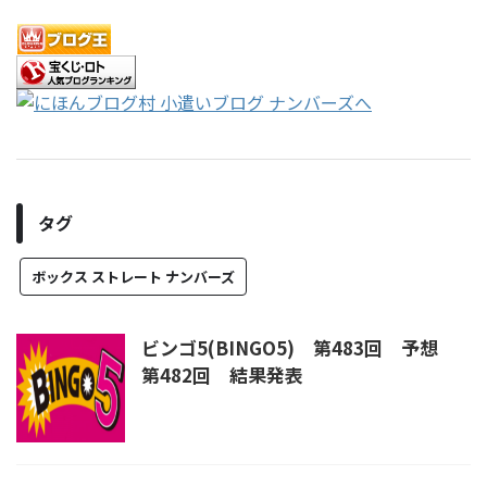
タグ
ボックス ストレート ナンバーズ
ビンゴ5(BINGO5) 第483回 予想
第482回 結果発表