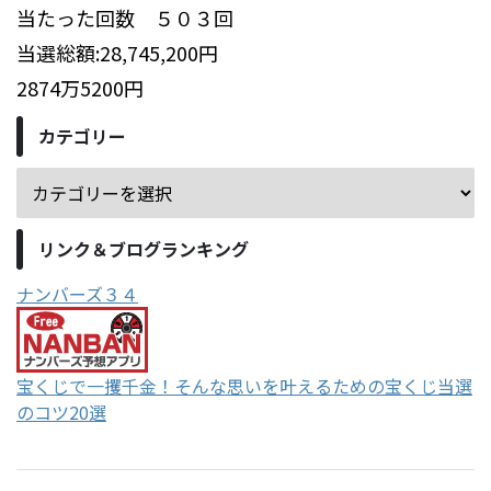
当たった回数 ５０３回
当選総額:28,745,200円
2874万5200円
カテゴリー
リンク＆ブログランキング
ナンバーズ３４
宝くじで一攫千金！そんな思いを叶えるための宝くじ当選
のコツ20選