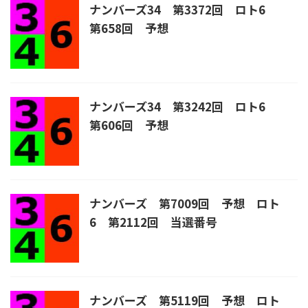
ナンバーズ34 第3372回 ロト6
第658回 予想
ナンバーズ34 第3242回 ロト6
第606回 予想
ナンバーズ 第7009回 予想 ロト
6 第2112回 当選番号
ナンバーズ 第5119回 予想 ロト