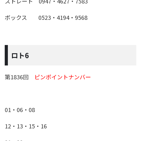
ストレート 0947・4627・7583
ボックス 0523・4194・9568
ロト6
第1836回
ピンポイントナンバー
01・06・08
12・13・15・16