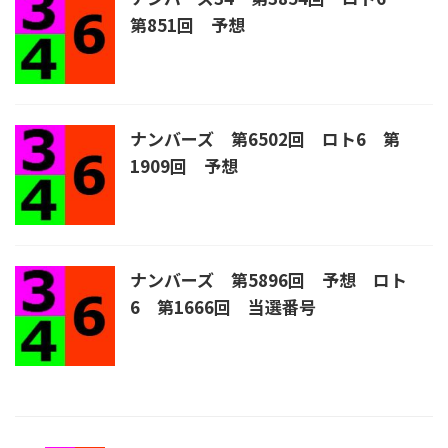
第851回 予想
ナンバーズ 第6502回 ロト6 第
1909回 予想
ナンバーズ 第5896回 予想 ロト
6 第1666回 当選番号