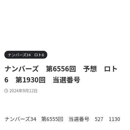
ナンバーズ34 ロト6
ナンバーズ 第6556回 予想 ロト
6 第1930回 当選番号
2024年9月12日
ナンバーズ34 第6555回 当選番号
527 1130