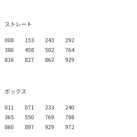
ストレート
008 153 243 292
386 458 502 764
816 827 862 929
ボックス
011 071 233 240
365 550 769 798
860 897 929 972