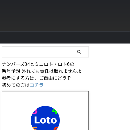
ナンバーズ34とミニロト・ロト6の
番号予想 外れても責任は取れませんよ。
参考にする方は、ご自由にどうぞ
初めての方は
コチラ