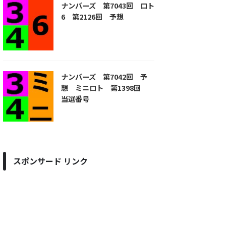
ナンバーズ 第7043回 ロト
6 第2126回 予想
ナンバーズ 第7042回 予
想 ミニロト 第1398回
当選番号
スポンサード リンク