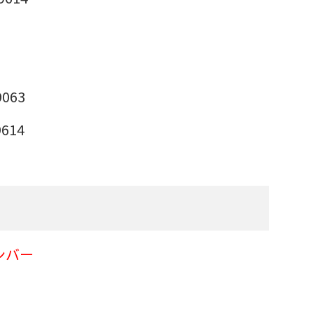
063
614
ンバー