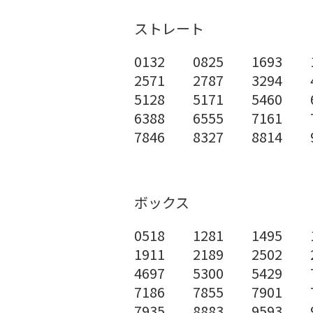
ストレート
0132 0825 1693 1
2571 2787 3294 4
5128 5171 5460 6
6388 6555 7161 7
7846 8327 8814 9
ボックス
0518 1281 1495 1
1911 2189 2502 2
4697 5300 5429 7
7186 7855 7901 7
7935 8883 9593 9