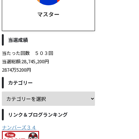
マスター
当選成績
当たった回数 ５０３回
当選総額:28,745,200円
2874万5200円
カテゴリー
リンク＆ブログランキング
ナンバーズ３４