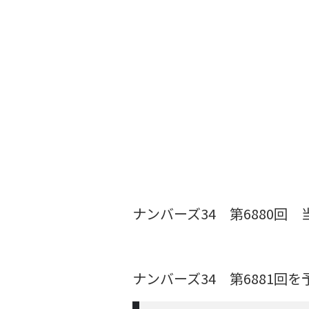
ナンバーズ34 第6880回
ナンバーズ34 第6881回