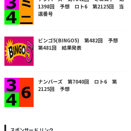
1398回 予想 ロト6 第2125回 当
選番号
ビンゴ5(BINGO5) 第482回 予想
第481回 結果発表
ナンバーズ 第7040回 ロト6 第
2125回 予想
スポンサード リンク