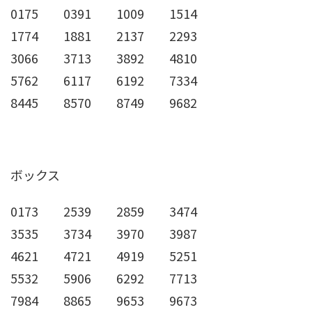
0175 0391 1009 1514
1774 1881 2137 2293
3066 3713 3892 4810
5762 6117 6192 7334
8445 8570 8749 9682
ボックス
0173 2539 2859 3474
3535 3734 3970 3987
4621 4721 4919 5251
5532 5906 6292 7713
7984 8865 9653 9673