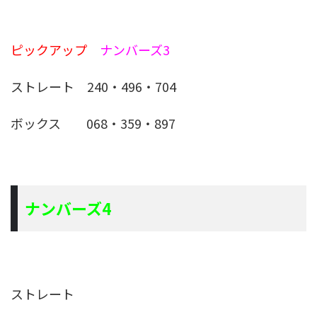
ピックアップ
ナンバーズ3
ストレート 240・496・704
ボックス 068・359・897
ナンバーズ4
ストレート