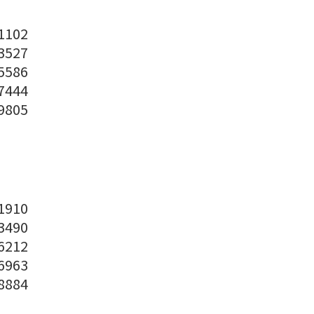
102
527
586
444
805
910
490
212
963
884