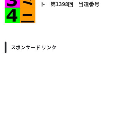
ト 第1398回 当選番号
スポンサード リンク