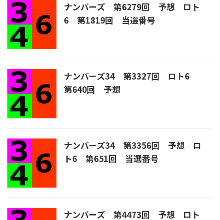
ナンバーズ 第6279回 予想 ロト
6 第1819回 当選番号
ナンバーズ34 第3327回 ロト6
第640回 予想
ナンバーズ34 第3356回 予想 ロ
ト6 第651回 当選番号
ナンバーズ 第4473回 予想 ロト