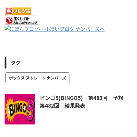
タグ
ボックス ストレート ナンバーズ
ビンゴ5(BINGO5) 第483回 予想
第482回 結果発表