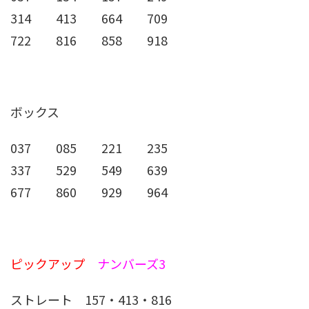
314 413 664 709
722 816 858 918
ボックス
037 085 221 235
337 529 549 639
677 860 929 964
ピックアップ
ナンバーズ3
ストレート 157・413・816