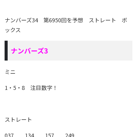
ナンバーズ34 第6950回を予想
ストレート ボ
ックス
ナンバーズ3
ミニ
1・5・8 注目数字！
ストレート
037 134 157 249