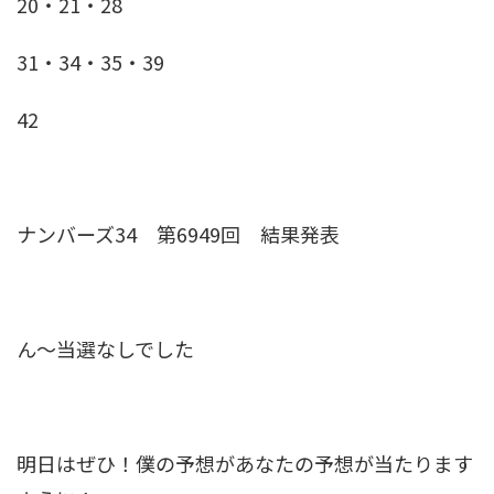
20・21・28
31・34・35・39
42
ナンバーズ34 第6949回 結果発表
ん〜当選なしでした
明日はぜひ！僕の予想があなたの予想が当たります