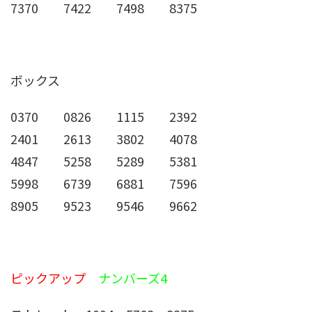
7370 7422 7498 8375
ボックス
0370 0826 1115 2392
2401 2613 3802 4078
4847 5258 5289 5381
5998 6739 6881 7596
8905 9523 9546 9662
ピックアップ
ナンバーズ4