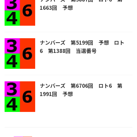
1663回 予想
ナンバーズ 第5199回 予想 ロト
6 第1388回 当選番号
ナンバーズ 第6706回 ロト6 第
1991回 予想