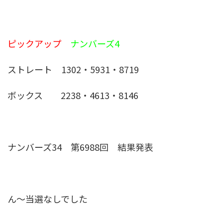
ピックアップ
ナンバーズ4
ストレート 1302・5931・8719
ボックス 2238・4613・8146
ナンバーズ34 第6988回 結果発表
ん〜当選なしでした