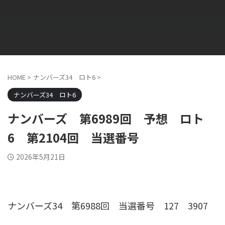
HOME
>
ナンバーズ34 ロト6
>
ナンバーズ34 ロト6
ナンバーズ 第6989回 予想 ロト
6 第2104回 当選番号
2026年5月21日
ナンバーズ34 第6988回 当選番号
127 3907