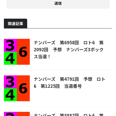
関連記事
ナンバーズ 第6958回 ロト6 第
2092回 予想 ナンバーズ3ボック
ス当選！
ナンバーズ 第4791回 予想 ロト
6 第1225回 当選番号
ナンバーズ 第5887回 ロト6 第