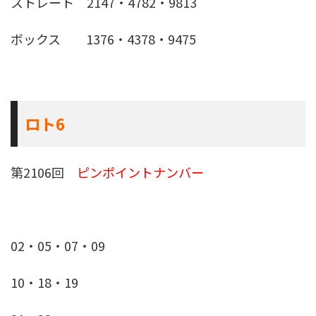
ストレート 2147・4782・9813
ボックス 1376・4378・9475
ロト6
第2106回
ピンポイントナンバー
02・05・07・09
10・18・19