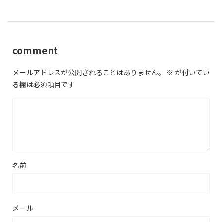
comment
メールアドレスが公開されることはありません。
※
が付いてい
る欄は必須項目です
名前
メール