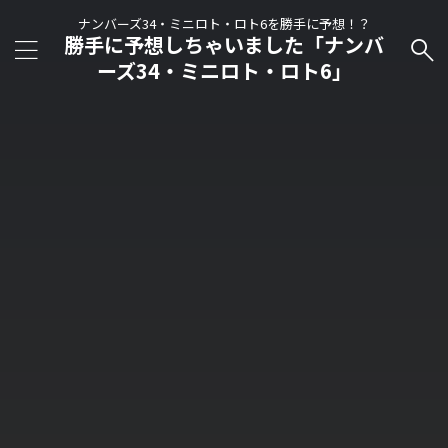
ナンバーズ34・ミニロト・ロト6を勝手に予想！？
勝手に予想しちゃいました「ナンバ
ーズ34・ミニロト・ロト6」