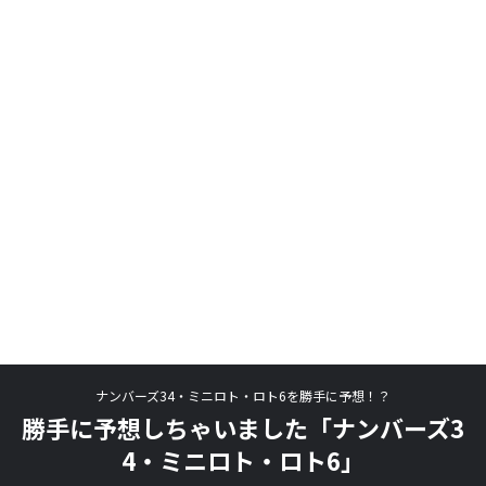
ナンバーズ34・ミニロト・ロト6を勝手に予想！？
勝手に予想しちゃいました「ナンバーズ3
4・ミニロト・ロト6」