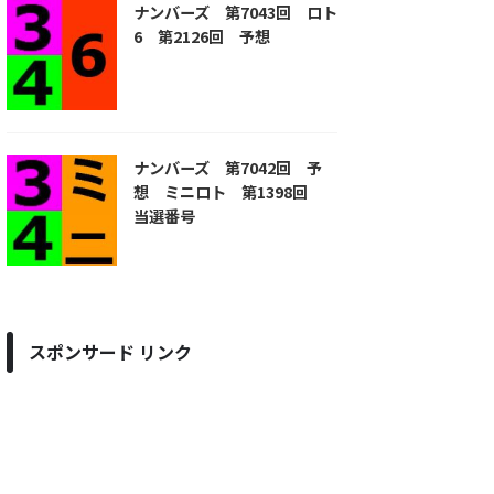
ナンバーズ 第7043回 ロト
6 第2126回 予想
ナンバーズ 第7042回 予
想 ミニロト 第1398回
当選番号
スポンサード リンク