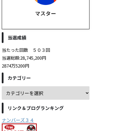
マスター
当選成績
当たった回数 ５０３回
当選総額:28,745,200円
2874万5200円
カテゴリー
リンク＆ブログランキング
ナンバーズ３４