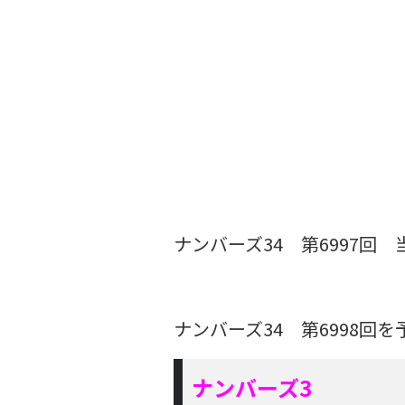
ナンバーズ34 第6997回
ナンバーズ34 第6998回
ナンバーズ3