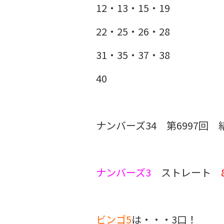
12・13・15・19
22・25・26・28
31・35・37・38
40
ナンバーズ34 第6997回
ナンバーズ3
ストレート
ビンゴ5
は・・・3口！