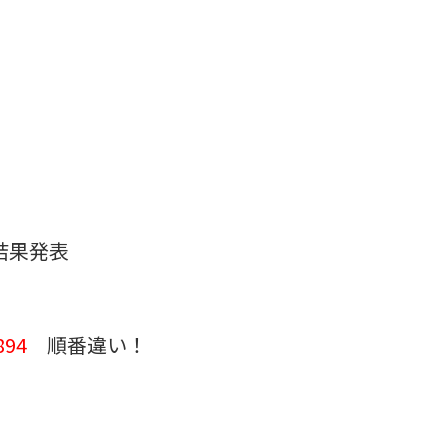
 結果発表
894
順番違い！