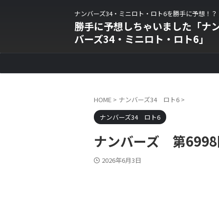
ナンバーズ34・ミニロト・ロト6を勝手に予想！？
勝手に予想しちゃいました「ナ
バーズ34・ミニロト・ロト6」
HOME
>
ナンバーズ34 ロト6
>
ナンバーズ34 ロト6
ナンバーズ 第6998
2026年6月3日