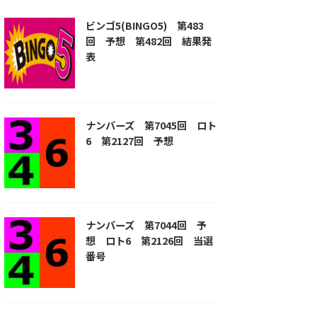
ビンゴ5(BINGO5) 第483
回 予想 第482回 結果発
表
ナンバーズ 第7045回 ロト
6 第2127回 予想
ナンバーズ 第7044回 予
想 ロト6 第2126回 当選
番号