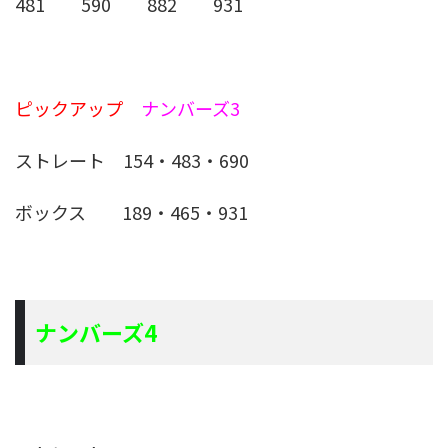
481 590 882 931
ピックアップ
ナンバーズ3
ストレート 154・483・690
ボックス 189・465・931
ナンバーズ4