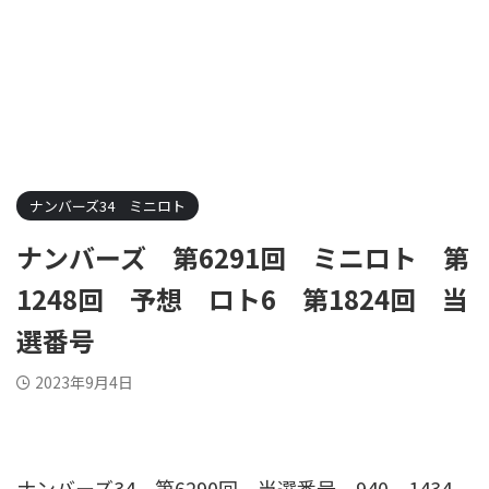
ナンバーズ34 ミニロト
ナンバーズ 第6291回 ミニロト 第
1248回 予想 ロト6 第1824回 当
選番号
2023年9月4日
ナンバーズ34 第6290回 当選番号
940
1434