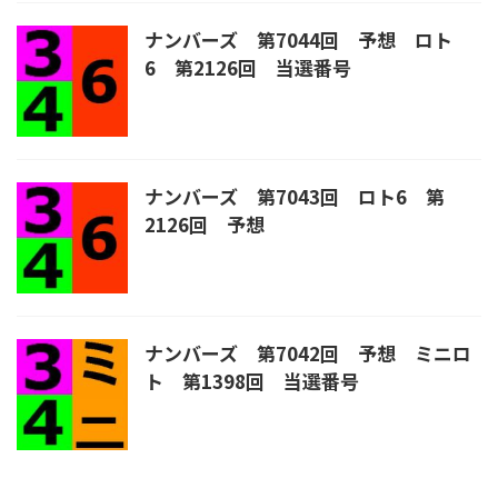
ナンバーズ 第7044回 予想 ロト
6 第2126回 当選番号
ナンバーズ 第7043回 ロト6 第
2126回 予想
ナンバーズ 第7042回 予想 ミニロ
ト 第1398回 当選番号