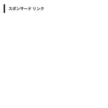
スポンサード リンク