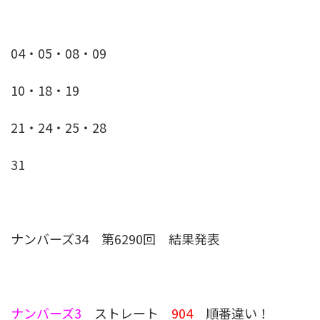
04・05・08・09
10・18・19
21・24・25・28
31
ナンバーズ34 第6290回 結果発表
ナンバーズ3
ストレート
904
順番違い！