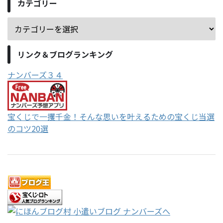
カテゴリー
リンク＆ブログランキング
ナンバーズ３４
宝くじで一攫千金！そんな思いを叶えるための宝くじ当選
のコツ20選