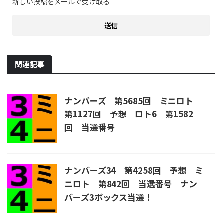
新しい投稿をメールで受け取る
関連記事
ナンバーズ 第5685回 ミニロト
第1127回 予想 ロト6 第1582
回 当選番号
ナンバーズ34 第4258回 予想 ミ
ニロト 第842回 当選番号 ナン
バーズ3ボックス当選！