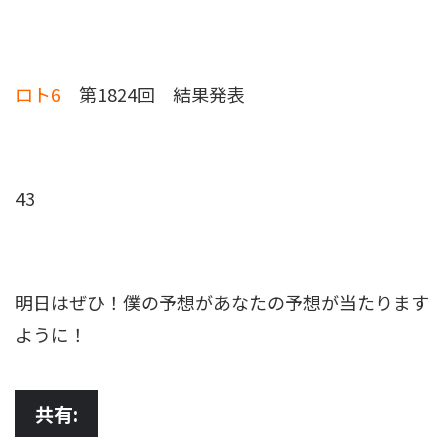
ロト6
第1824回 結果発表
43
明日はぜひ！僕の予想があなたの予想が当たります
ように！
共有: