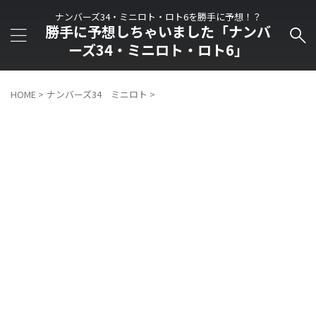
ナンバーズ34・ミニロト・ロト6を勝手に予想！？
勝手に予想しちゃいました「ナンバ
ーズ34・ミニロト・ロト6」
HOME
>
ナンバーズ34 ミニロト
>