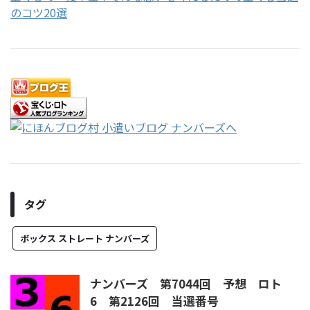
のコツ20選
タグ
ボックス ストレート ナンバーズ
ナンバーズ 第7044回 予想 ロト
6 第2126回 当選番号