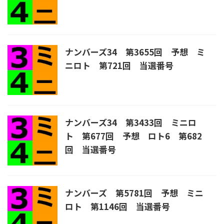
ナンバーズ34 第3655回 予想 ミ
ニロト 第721回 当選番号
ナンバーズ34 第3433回 ミニロ
ト 第677回 予想 ロト6 第682
回 当選番号
ナンバーズ 第5781回 予想 ミニ
ロト 第1146回 当選番号