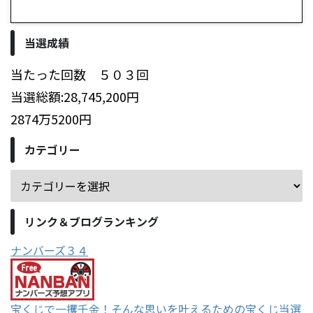
当選成績
当たった回数 ５０３回
当選総額:28,745,200円
2874万5200円
カテゴリー
リンク＆ブログランキング
ナンバーズ３４
宝くじで一攫千金！そんな思いを叶えるための宝くじ当選