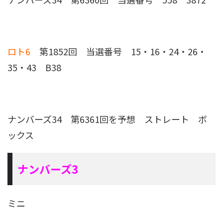
ロト6
第1852回 当選番号 15・16・24・26・
35・43 B38
ナンバーズ34 第6361回を予想
ストレート ボ
ックス
ナンバーズ3
ミニ