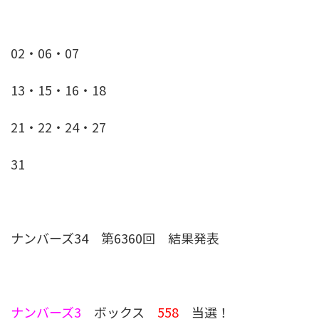
02・06・07
13・15・16・18
21・22・24・27
31
ナンバーズ34 第6360回 結果発表
ナンバーズ3
ボックス
558
当選！