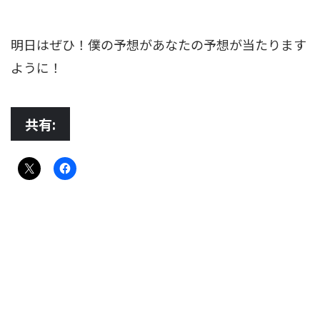
明日はぜひ！僕の予想があなたの予想が当たります
ように！
共有: