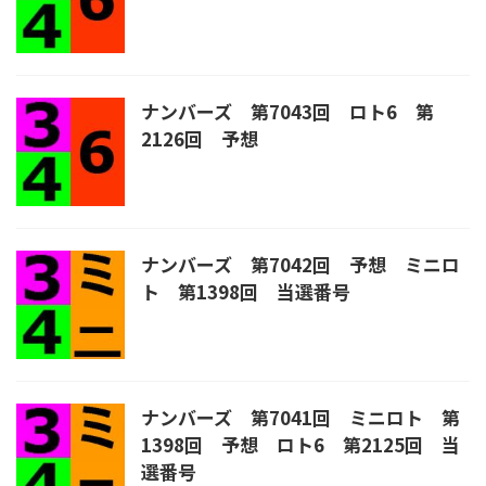
ナンバーズ 第7043回 ロト6 第
2126回 予想
ナンバーズ 第7042回 予想 ミニロ
ト 第1398回 当選番号
ナンバーズ 第7041回 ミニロト 第
1398回 予想 ロト6 第2125回 当
選番号