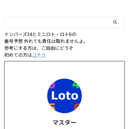
ナンバーズ34とミニロト・ロト6の
番号予想 外れても責任は取れませんよ。
参考にする方は、ご自由にどうぞ
初めての方は
コチラ
マスター