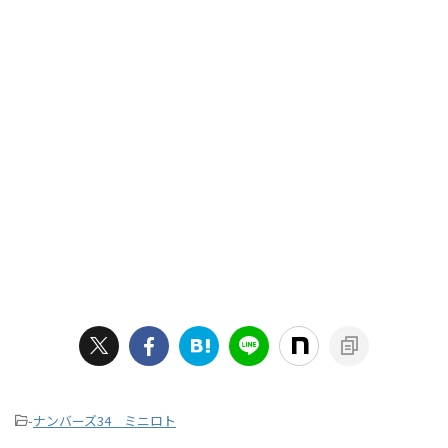
-
ナンバーズ34 ミニロト