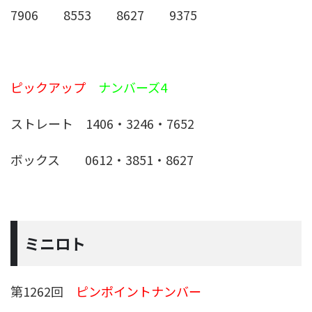
7906 8553 8627 9375
ピックアップ
ナンバーズ4
ストレート 1406・3246・7652
ボックス 0612・3851・8627
ミニロト
第1262回
ピンポイントナンバー