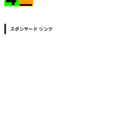
スポンサード リンク