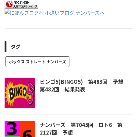
タグ
ボックス ストレート ナンバーズ
ビンゴ5(BINGO5) 第483回 予想
第482回 結果発表
ナンバーズ 第7045回 ロト6 第
2127回 予想