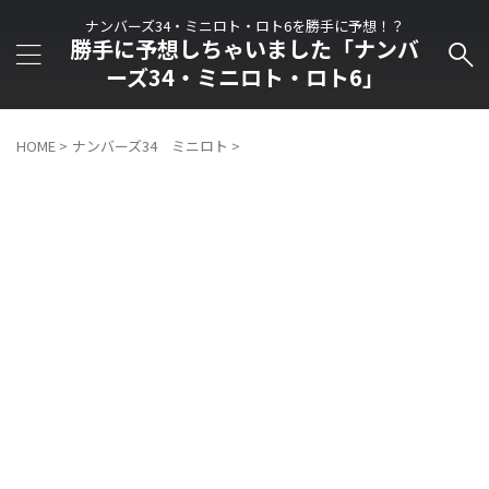
ナンバーズ34・ミニロト・ロト6を勝手に予想！？
勝手に予想しちゃいました「ナンバ
ーズ34・ミニロト・ロト6」
HOME
>
ナンバーズ34 ミニロト
>