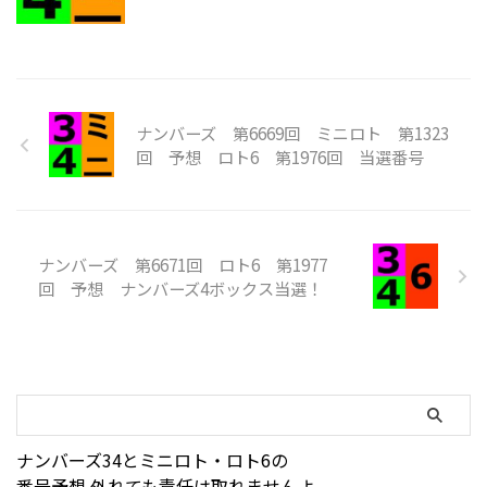
ナンバーズ 第6669回 ミニロト 第1323
回 予想 ロト6 第1976回 当選番号
ナンバーズ 第6671回 ロト6 第1977
回 予想 ナンバーズ4ボックス当選！
ナンバーズ34とミニロト・ロト6の
番号予想 外れても責任は取れませんよ。