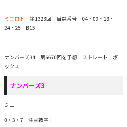
ミニロト
第1323回 当選番号 04・09・18・
24・25 B15
ナンバーズ34 第6670回を予想
ストレート ボ
ックス
ナンバーズ3
ミニ
0・3・7 注目数字！