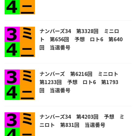
ナンバーズ34 第3328回 ミニロ
ト 第656回 予想 ロト6 第640
回 当選番号
ナンバーズ 第6216回 ミニロト
第1233回 予想 ロト6 第1793
回 当選番号
ナンバーズ34 第4203回 予想 ミ
ニロト 第831回 当選番号