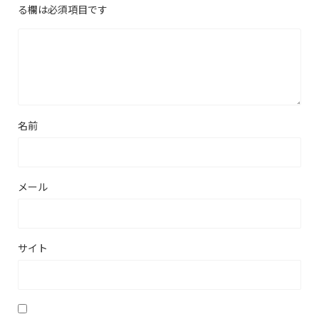
る欄は必須項目です
名前
メール
サイト