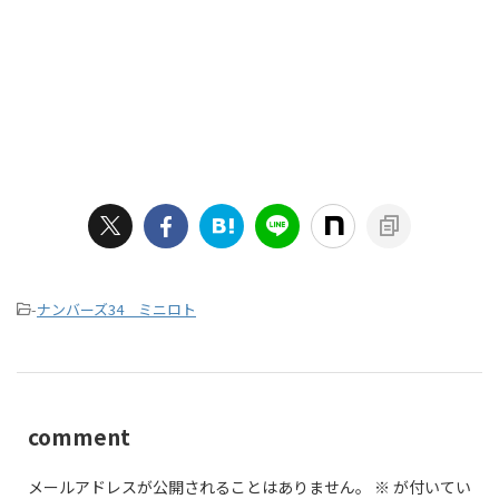
-
ナンバーズ34 ミニロト
comment
メールアドレスが公開されることはありません。
※
が付いてい