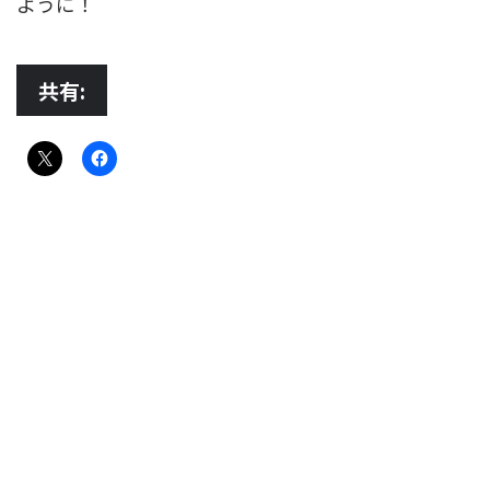
ように！
共有: