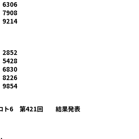
6306
7908
9214
2852
5428
6830
8226
9854
ロト6 第421回 結果発表