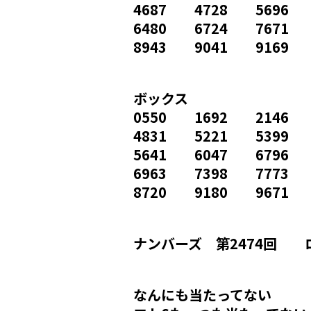
4687 4728 5696 
6480 6724 7671 
8943 9041 9169 
ボックス
0550 1692 2146 
4831 5221 5399 
5641 6047 6796 
6963 7398 7773 
8720 9180 9671 
ナンバーズ 第2474回 
なんにも当たってない