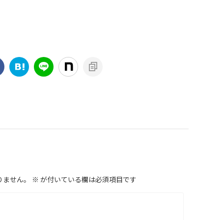
りません。
※
が付いている欄は必須項目です