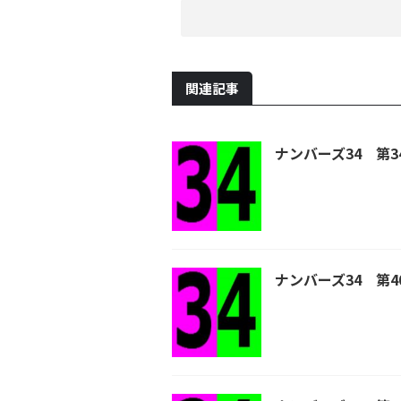
関連記事
ナンバーズ34 第3
ナンバーズ34 第4