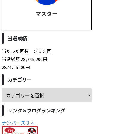
マスター
当選成績
当たった回数 ５０３回
当選総額:28,745,200円
2874万5200円
カテゴリー
リンク＆ブログランキング
ナンバーズ３４