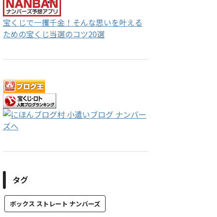
宝くじで一攫千金！そんな思いを叶える
ための宝くじ当選のコツ20選
タグ
ボックス ストレート ナンバーズ