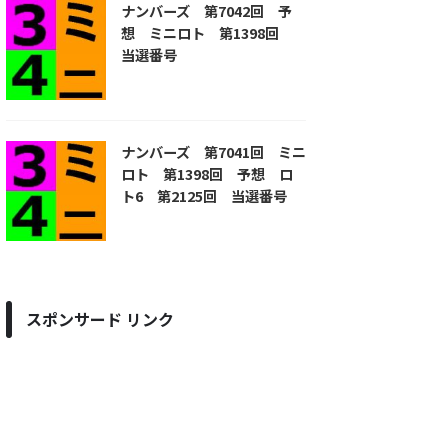
ナンバーズ 第7042回 予
想 ミニロト 第1398回
当選番号
ナンバーズ 第7041回 ミニ
ロト 第1398回 予想 ロ
ト6 第2125回 当選番号
スポンサード リンク