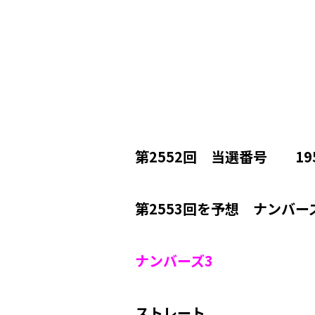
第2552回 当選番号 195
第2553回を予想
ナンバーズ
ナンバーズ3
ストレート