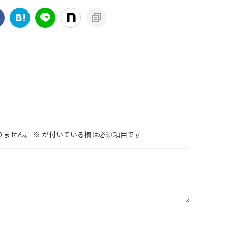
りません。
※
が付いている欄は必須項目です