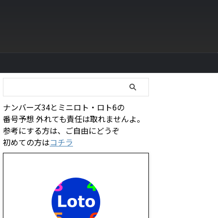
ナンバーズ34とミニロト・ロト6の
番号予想 外れても責任は取れませんよ。
参考にする方は、ご自由にどうぞ
初めての方は
コチラ