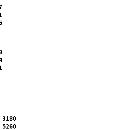
7
1
5
9
4
1
3180
5260