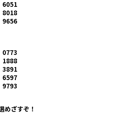
6051
8018
9656
0773
1888
3891
6597
9793
選めざすぞ！