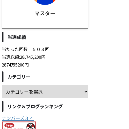
マスター
当選成績
当たった回数 ５０３回
当選総額:28,745,200円
2874万5200円
カテゴリー
リンク＆ブログランキング
ナンバーズ３４