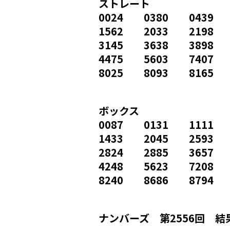
ストレート
0024 0380 0439 
1562 2033 2198 
3145 3638 3898 
4475 5603 7407 
8025 8093 8165 
ボックス
0087 0131 1111 
1433 2045 2593 
2824 2885 3657 
4248 5623 7208 
8240 8686 8794 
ナンバーズ 第2556回 結