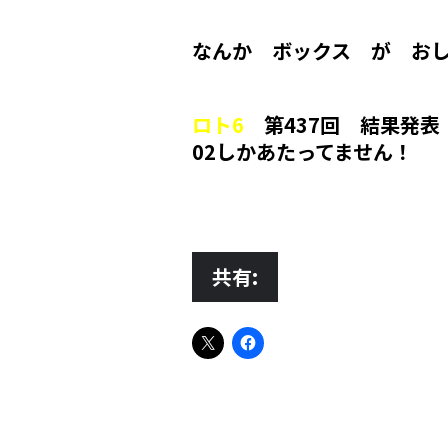
なんか ボックス が お
ロト6
第437回 結果発表
02しかあたってません！
共有: