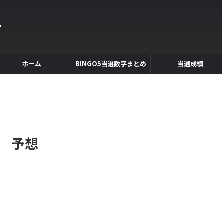
ン
ホーム
BINGO5当選数字まとめ
当選成績
回 予想