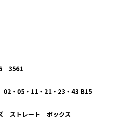
 3561
2・05・11・21・23・43 B15
 ストレート ボックス