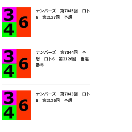
ナンバーズ 第7045回 ロト
6 第2127回 予想
ナンバーズ 第7044回 予
想 ロト6 第2126回 当選
番号
ナンバーズ 第7043回 ロト
6 第2126回 予想