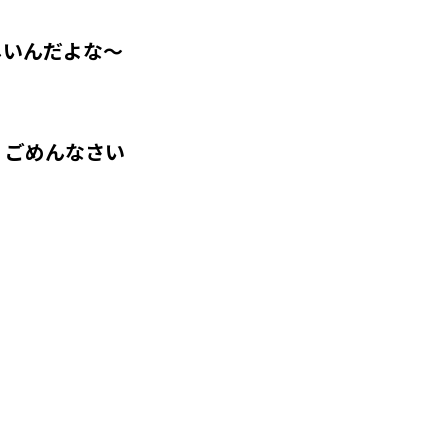
しいんだよな～
 ごめんなさい