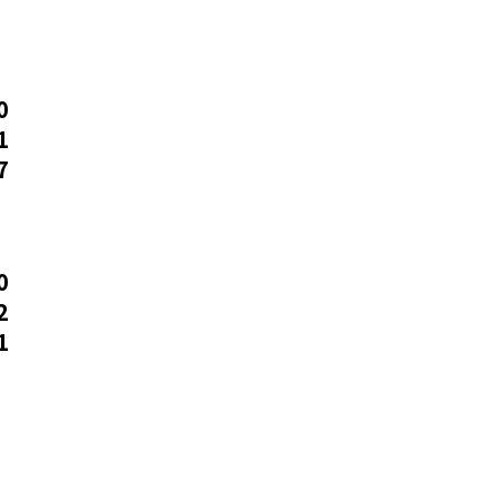
0
1
7
0
2
1