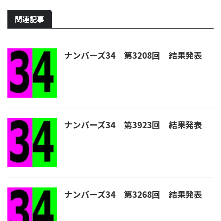
関連記事
ナンバーズ34 第3208回 結果発表
ナンバーズ34 第3923回 結果発表
ナンバーズ34 第3268回 結果発表