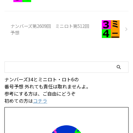
ナンバーズ第2609回 ミニロト第512回
予想
ナンバーズ34とミニロト・ロト6の
番号予想 外れても責任は取れませんよ。
参考にする方は、ご自由にどうぞ
初めての方は
コチラ