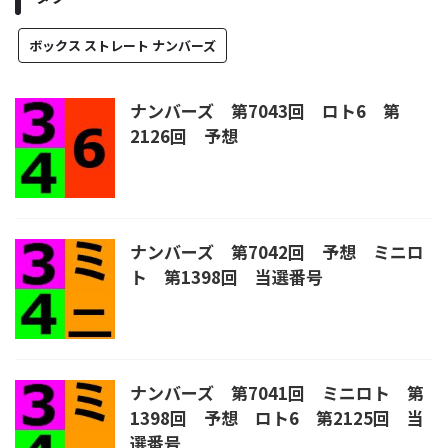
ボックス ストレート ナンバーズ
ナンバーズ 第7043回 ロト6 第
2126回 予想
ナンバーズ 第7042回 予想 ミニロ
ト 第1398回 当選番号
ナンバーズ 第7041回 ミニロト 第
1398回 予想 ロト6 第2125回 当
選番号