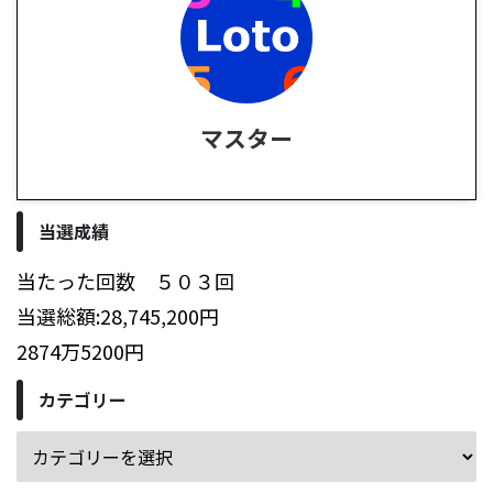
マスター
当選成績
当たった回数 ５０３回
当選総額:28,745,200円
2874万5200円
カテゴリー