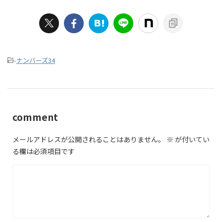
-
ナンバーズ34
comment
メールアドレスが公開されることはありません。
※
が付いてい
る欄は必須項目です