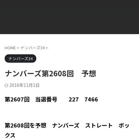
HOME
>
ナンバーズ34
>
ナンバーズ34
ナンバーズ第2608回 予想
2016年11月1日
第2607回 当選番号 227 7466
第2608回を予想
ナンバーズ ストレート ボッ
クス