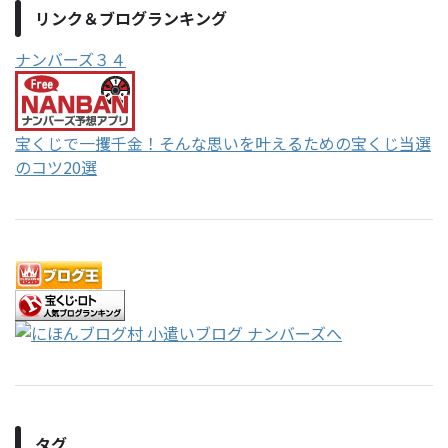
リンク＆ブログランキング
ナンバーズ３４
宝くじで一攫千金！そんな思いを叶えるための宝くじ当選
のコツ20選
タグ