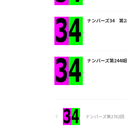
ナンバーズ34 第2
ナンバーズ第2448
ナンバーズ第2702回