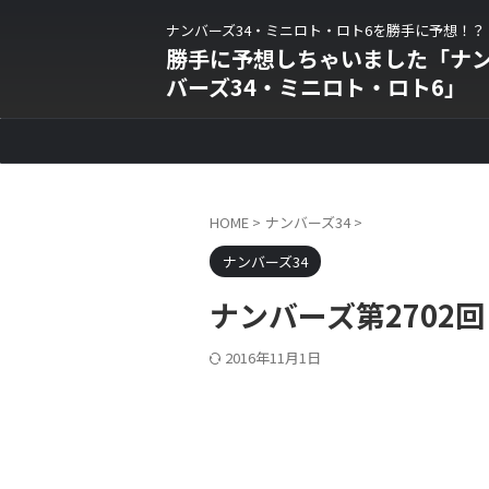
ナンバーズ34・ミニロト・ロト6を勝手に予想！？
勝手に予想しちゃいました「ナ
バーズ34・ミニロト・ロト6」
HOME
>
ナンバーズ34
>
ナンバーズ34
ナンバーズ第2702
2016年11月1日