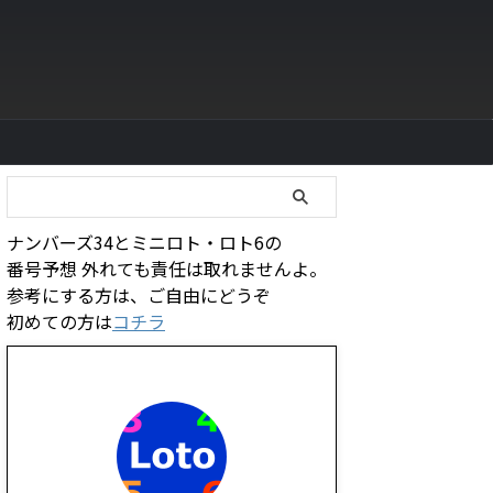
ナンバーズ34とミニロト・ロト6の
番号予想 外れても責任は取れませんよ。
参考にする方は、ご自由にどうぞ
初めての方は
コチラ