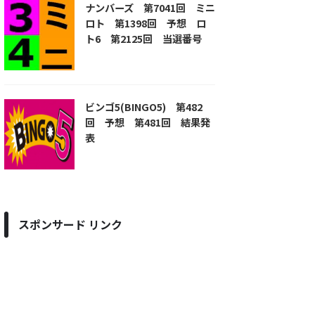
ナンバーズ 第7041回 ミニ
ロト 第1398回 予想 ロ
ト6 第2125回 当選番号
ビンゴ5(BINGO5) 第482
回 予想 第481回 結果発
表
スポンサード リンク