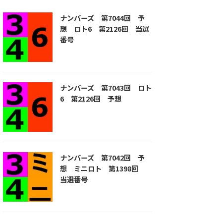
ナンバーズ 第7044回 予
想 ロト6 第2126回 当選
番号
ナンバーズ 第7043回 ロト
6 第2126回 予想
ナンバーズ 第7042回 予
想 ミニロト 第1398回
当選番号