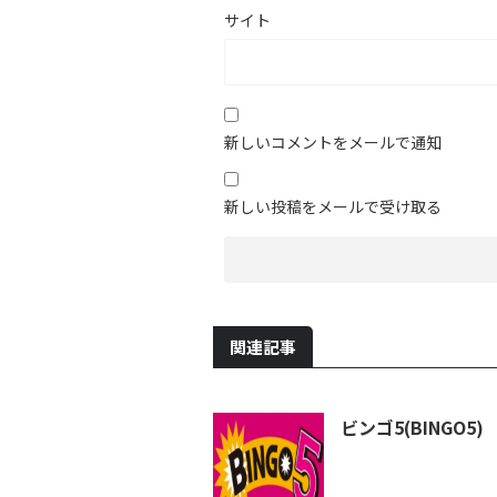
サイト
新しいコメントをメールで通知
新しい投稿をメールで受け取る
関連記事
ビンゴ5(BINGO5