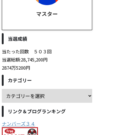
マスター
当選成績
当たった回数 ５０３回
当選総額:28,745,200円
2874万5200円
カテゴリー
リンク＆ブログランキング
ナンバーズ３４