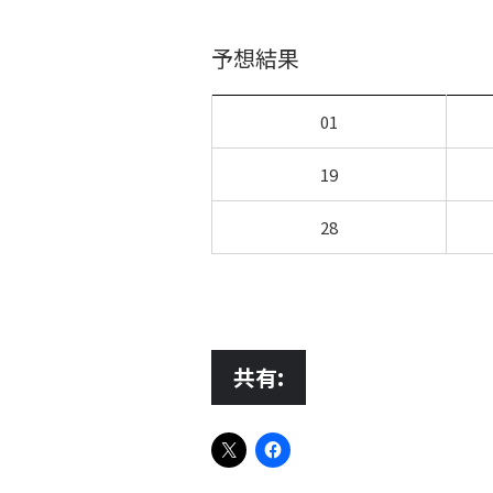
予想結果
01
19
28
共有: