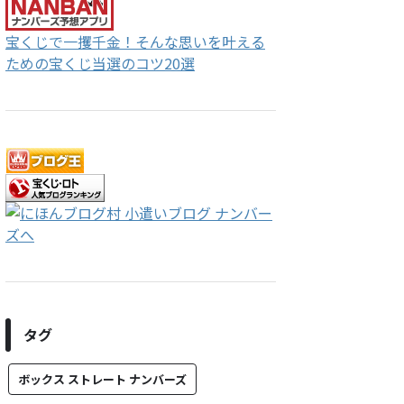
宝くじで一攫千金！そんな思いを叶える
ための宝くじ当選のコツ20選
タグ
ボックス ストレート ナンバーズ