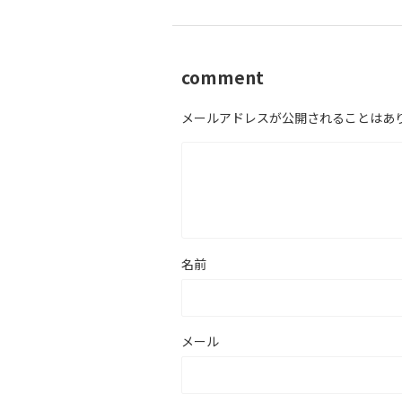
comment
メールアドレスが公開されることはあ
名前
メール