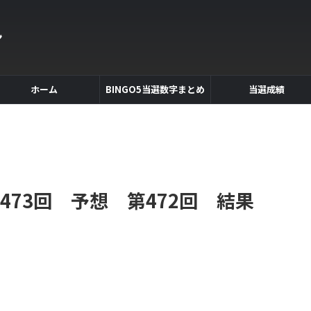
ン
ホーム
BINGO5当選数字まとめ
当選成績
 第473回 予想 第472回 結果