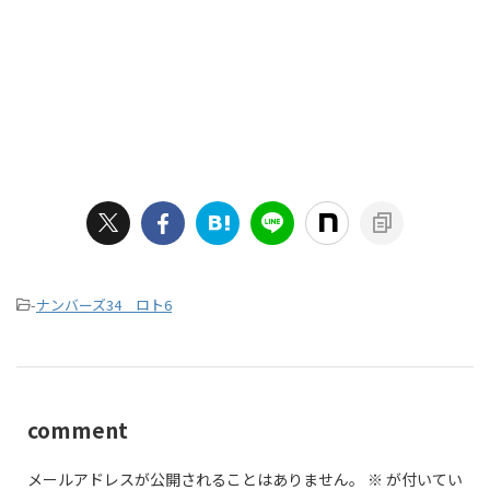
-
ナンバーズ34 ロト6
comment
メールアドレスが公開されることはありません。
※
が付いてい