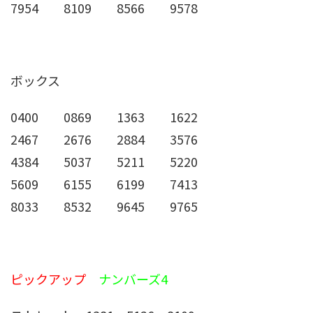
7954 8109 8566 9578
ボックス
0400 0869 1363 1622
2467 2676 2884 3576
4384 5037 5211 5220
5609 6155 6199 7413
8033 8532 9645 9765
ピックアップ
ナンバーズ4