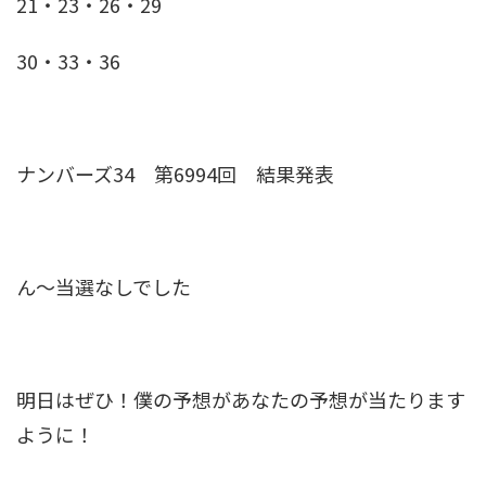
21・23・26・29
30・33・36
ナンバーズ34 第6994回 結果発表
ん〜当選なしでした
明日はぜひ！僕の予想があなたの予想が当たります
ように！