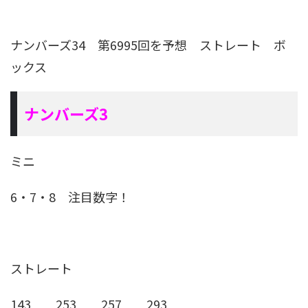
ナンバーズ34 第6995回を予想
ストレート ボ
ックス
ナンバーズ3
ミニ
6・7・8 注目数字！
ストレート
143 253 257 293