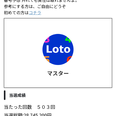
番号予想 外れても責任は取れませんよ。
参考にする方は、ご自由にどうぞ
初めての方は
コチラ
マスター
当選成績
当たった回数 ５０３回
当選総額:28,745,200円