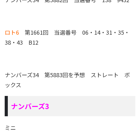
ロト6
第1661回 当選番号 06・14・31・35・
38・43 B12
ナンバーズ34 第5883回を予想
ストレート ボ
ックス
ナンバーズ3
ミニ