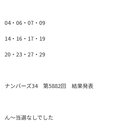
04・06・07・09
14・16・17・19
20・23・27・29
ナンバーズ34 第5882回 結果発表
ん～当選なしでした