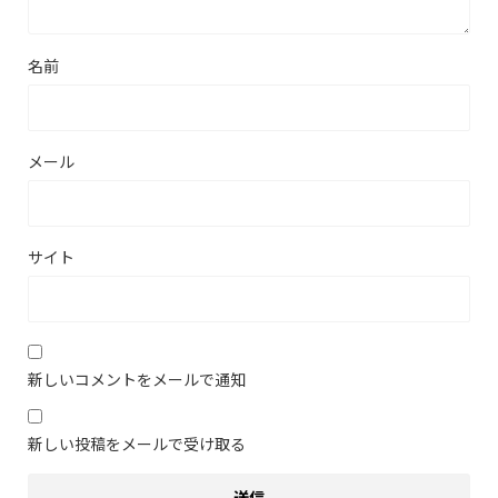
名前
メール
サイト
新しいコメントをメールで通知
新しい投稿をメールで受け取る