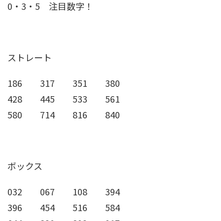
0・3・5 注目数字！
ストレート
186 317 351 380
428 445 533 561
580 714 816 840
ボックス
032 067 108 394
396 454 516 584