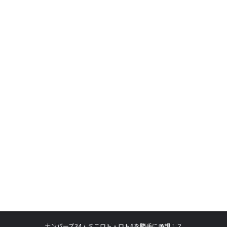
ナンバーズ34・ミニロト・ロト6を勝手に予想！？