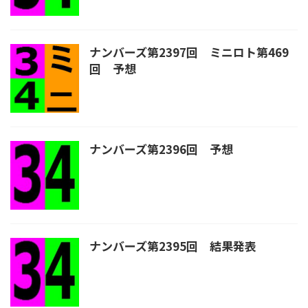
ナンバーズ第2397回 ミニロト第469
回 予想
ナンバーズ第2396回 予想
ナンバーズ第2395回 結果発表