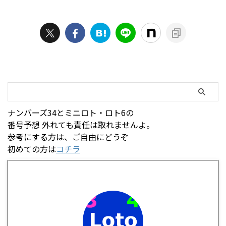
ナンバーズ34とミニロト・ロト6の
番号予想 外れても責任は取れませんよ。
参考にする方は、ご自由にどうぞ
初めての方は
コチラ