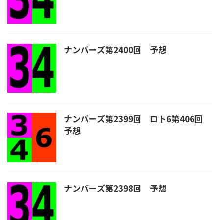
ナンバーズ第2400回 予想
ナンバーズ第2399回 ロト6第406回
予想
ナンバーズ第2398回 予想