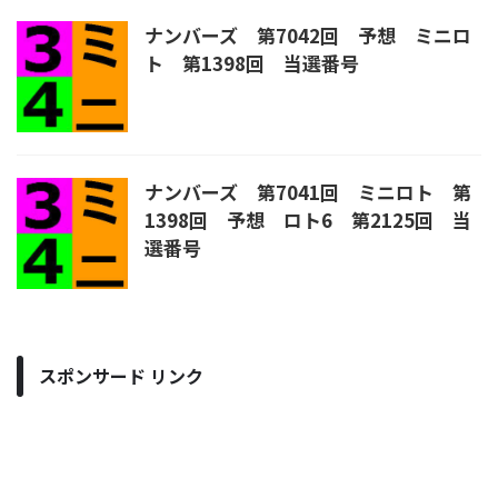
ナンバーズ 第7042回 予想 ミニロ
ト 第1398回 当選番号
ナンバーズ 第7041回 ミニロト 第
1398回 予想 ロト6 第2125回 当
選番号
スポンサード リンク