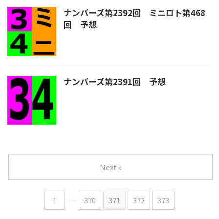
ナンバーズ第2392回 ミニロト第468
回 予想
ナンバーズ第2391回 予想
Next »
1
…
370
371
372
373